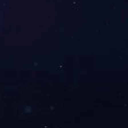
问题，自然资源部办公厅近日印发《关
3-23 点击次数：863
百问 | 深入推进中央生态环境保护督察主要有哪些要求？
的二十大报告中强调：“深入推进中央生态环境保护督察。”这是对今后更加有力有
总书记亲自谋划、亲自部署、亲自推动的一项重大制度安排和改革举措。
3-23 点击次数：905
福建省尤溪县milan米兰官网_米兰(中国)矿业有限milan米兰官网_米兰
3-23 点击次数：774
milan米兰官网_米兰(中国)企业事业单位应当公开的环境信息表
3-21 点击次数：802
2022年度组织生活会
关党支部在milan米兰官网_米兰(中国)三楼会议室召开2022年度组织生活会，支部全
度基层党支部组织生活会和开展民主评议党员工作的通知》
3-17 点击次数：736
绽风华----milan米兰官网_米兰(中国)工会开展女职工春游活动