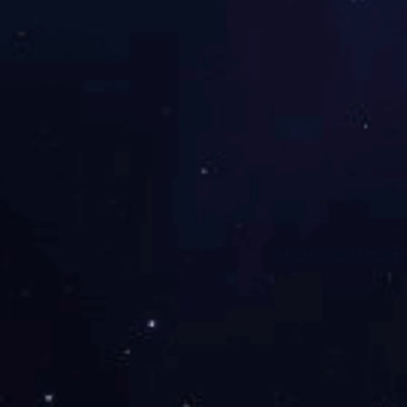
后、实施不规范等
发布时间：2023-0
二十大报告辅导
习近平总书记在党
护督察，是习近平
发布时间：2023-0
2023年3月份
发布时间：2023-0
2023年3月份
发布时间：2023-0
机关党支部召开
3月16日上午，机
于召开2022年
发布时间：2023-0
凝聚她力量，巾帼