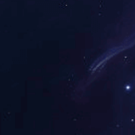
电话：0598-6263508
为深入开展全民健身
传真：0598-6263508
网站：
山脚一路向上，大
http://www.guiacinfadelmedicamento.com
发布时间：2023-0
邮箱：jindong6263508@163.com
二十大报告辅导
习近平总书记在党的
任务的认识达到了
发布时间：2023-0
milan米兰
4月19日上午，m
兰(中国)党总支
发布时间：2023-0
milan米兰官
为进一步加强顶板管
活动。检查组通过
发布时间：2023-0