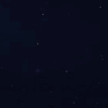
序有效开展中央生态环境保护督察提出的重大要求。 开展中央生态环境保
(中国)企业事业单位应当公开的环境信息表
体党员参加了会议。会前，党支部按照milan米兰官网_米兰(中国)党总支《关