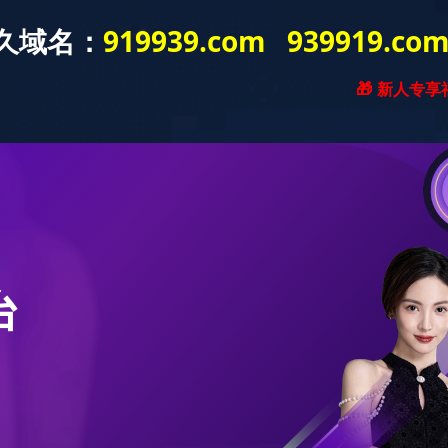
新闻资讯
绿色矿山
员工风采
资质荣誉
milan米兰官网_米兰
矿山实景
员工风采
媒体聚焦
(中国)新闻
行业新闻
技术交流
硕果累累
荣誉及图片
通知公告
公益形象
milan米兰官网_米兰
(中国)动态
学习贯彻二十大精神