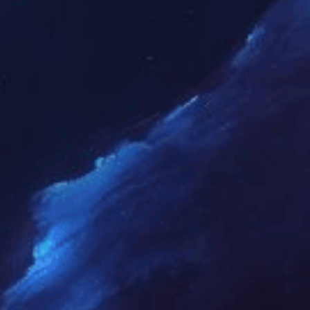
，milan米兰官网_米兰(中国)工会组织庆“五一”职工登山活动。从文公
交流着工
革？
现了milan米兰官网_米兰(中国)党对“双碳”工作规律性、艰巨性和目标
内在
员会
贯彻习近平新时代中国特色社会主义思想主题教育动员会议。milan米兰官网_米
治站位，认真学习、深刻领会、准确把握习近平总书记重
米兰官网_米兰(中国)主要负责人带队到丁家山采场组织开展顶板管理专项检查
板管理责任