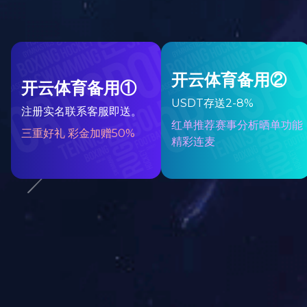
问题专项整治工作
milan米兰官网_米兰(中国)
发布时间：2023-0
动态
员工风采
milan米兰官
5月18日下午,mi
矿山实景
参加会议。会议组
技术交流
发布时间：2023-0
milan米兰官
要闻要论
2023年“五一、
学习动态1
官网_米兰(中国
发布时间：2023-0
上级精神
2023年4月份
学习动态2
发布时间：2023-0
2023年4月份
联系milan米兰官网_米兰(中国)
发布时间：2023-0
milan米兰官网_米兰(中国)
地址：福建省三明市尤溪县梅仙镇
milan米兰官网