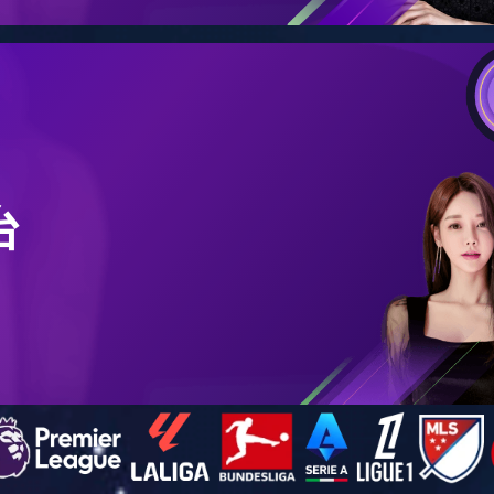
贯彻习近平新时代中国特色社会主义思想主题教育工作会议上的总结讲话
彻习近平新时代中国特色社会主义思想主题教育工作会议上的总结讲话（2023年4
教育正式启动。根据安排，我来作个总结。 以县处级以上领导干部
5-22 点击次数：733
贯彻习近平新时代中国特色社会主义思想主题教育工作会议上的讲话
新时代中国特色社会主义思想主题教育工作会议上的讲话（2023年4月3日）习近
明确要求。这里，我讲3个问题。 一、深刻认识开展这次主题教育
5-22 点击次数：744
网_米兰(中国)milan米兰官网_米兰(中国)召开违规吃喝专项整治动员部署会
ilan米兰官网_米兰(中国)milan米兰官网_米兰(中国)在职工之家组织召开违规吃喝
议。会议传达学习了局党委《关于开展违规吃喝问题专项整治的通知》和milan米兰官网