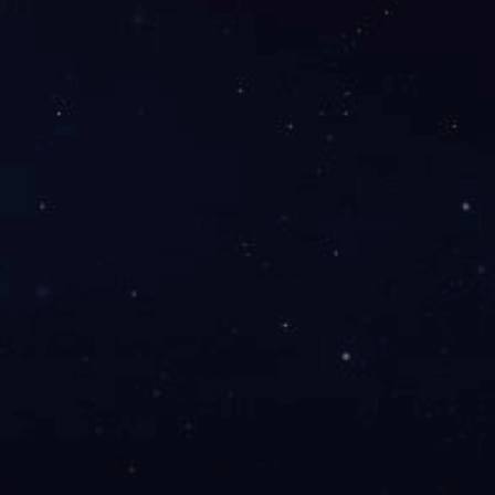
团结奋斗...
表大会上的报告（2022年10月16日）习近平10月16日，习近平在中