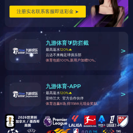
铅锌矿综合利用技术中心
milan米兰官网_米兰(中国)
发布时间：2026-01-27 
动态
员工风采
矿山实景
技术交流
要闻要论
学习动态1
上级精神
学习动态2
联系milan米兰官网_米兰(中国)
milan米兰官网_米兰(中国)
地址：福建省三明市尤溪县梅仙镇