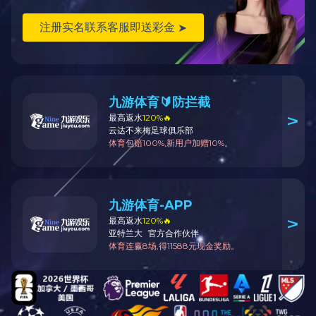
此外，中
milan米兰官网_米兰(中国)
视频征集评选
动态
员工风采
秘密的理念、
矿山实景
技术交流
要闻要论
学习动态1
上级精神
学习动态2
联系milan米兰官网_米兰(中国)
milan米兰官网_米兰(中国)
地址：福建省三明市尤溪县梅仙镇