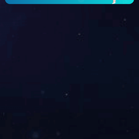
转自：国家保密
相关标签：
矿山实景
上一篇：
自然资源部：进一
下一篇：
央视聚焦：2024
相关产品：
相关新闻：
milan米兰官网_米兰
警企共建促发展 普法宣传
动