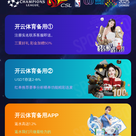
电话：0598-6263508
据了解，个人
传真：0598-6263508
网站：
扣除标准。其中3岁以
http://www.guiacinfadelmedicamento.com
一步减轻纳税人负
邮箱：jindong6263508@163.com
(4)
避
免错
在个税专项
常见问题一：
国家税务总局
家职业资格目录》
继续教育专项附加
常见问题
国家税务总
例扣除，可以选择由
常见问题
受。
国家税务总
房之后再进行贷款
套住房贷款的利息
常见问题