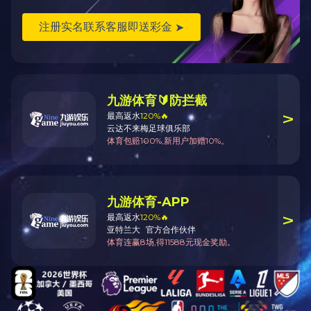
milan米兰官网_米兰(中国)
税务部门提
国家税务总
动态
员工风采
年度的专项附加扣除
(2)
各个项
矿山实景
milan米
3岁以下婴
技术交流
继续教育
专项附加
要闻要论
续教育的，在读期
分，在80000元
学习动态1
不同分为每月
150
(3)
个税专
上级精神
我国
实施的
加扣除到底扣的是
学习动态2
个人所得税
比如，mil
联系milan米兰官网_米兰(中国)
纳个人所得税。小刘
milan米兰官网_米兰(中国)
如果小刘申请
地址：福建省三明市尤溪县梅仙镇
项附加扣除进行