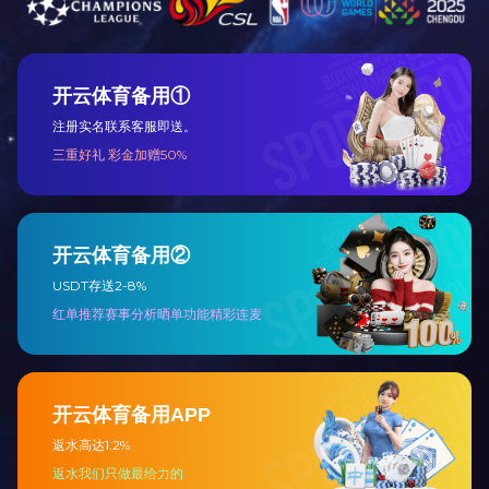
电话：0598-6263508
传真：0598-6263508
网站：
http://www.guiacinfadelmedicamento.com
邮箱：jindong6263508@163.com