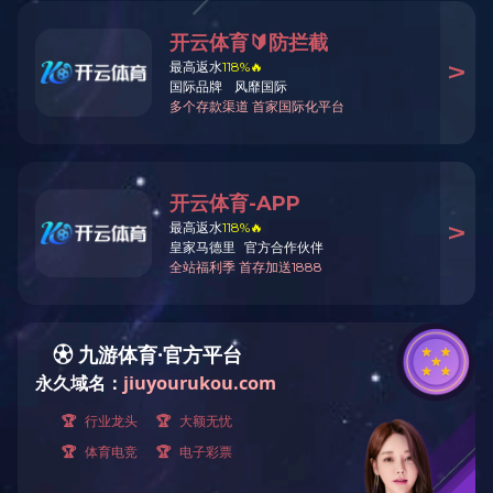
milan米兰官网_米兰(中
新闻中心
milan米兰官网_米兰(中国)
新闻
行业新闻
http://ww
荣誉及图片
近日，省局
在工作中的尽
通知公告
5月底，受
党建工作
新疆克孜勒苏
工委修订《克
学习贯彻二十大精神
克州号称
“
公益形象
源，为能修订