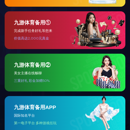
相关标签：
矿山实景
上一篇：
milan米兰官网_
下一篇：
无偿献血显爱心，践行
相关产品：
相关新闻：
警企共建促发展 普法宣传
动
milan米兰官网_米兰(
理机构比选文件
milan米兰官网_米兰(
平凡砥初心 担当勇作为
强化消防意识 筑牢安全“防火