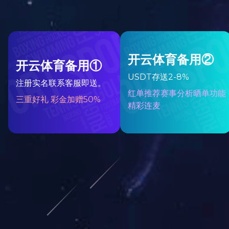
发布时间：2024-0
milan米兰官网_米兰(中国)
学习身边榜样丨
动态
员工风采
环保工作是企业的责
责任心履行岗位职责
矿山实景
发布时间：2024-0
技术交流
梅仙选厂党支部
3月13日，梅仙
要闻要论
备情况。支部书记
学习动态1
发布时间：2024-0
milan米兰官
上级精神
3月12日下午，尤
学习动态2
叉、警棍等器械使
发布时间：2024-0
联系milan米兰官网_米兰(中国)
春晖拾趣 欢度“
milan米兰官网_米兰(中国)
三月，春意浓浓，
地址：福建省三明市尤溪县梅仙镇