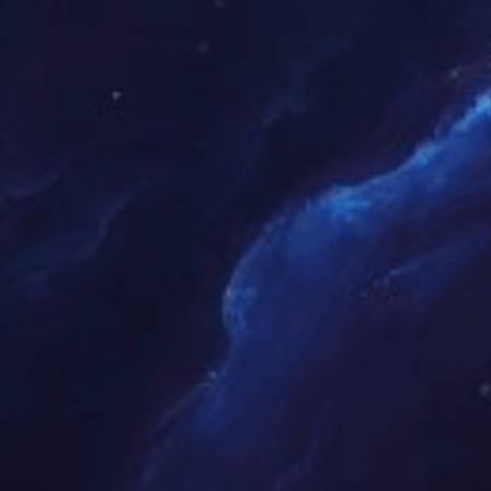
23日）为巩固拓展学习贯彻习近平新时代中国特色社会主义思想主题教育（以下简称主
、干部更加深刻领悟“两个确立”的决定性意义，更加自觉增强“四个
2-29 点击次数：493
斗正当时——新春伊始，milan米兰官网_米兰(中国)积极行动，开好局、
n米兰官网_米兰(中国)真抓实干，以实际行动推动发展，为新的一年各项工作开好局、起好
情况并开展复工复产前安全检查工作，为“起步即冲刺”、力夺“开门红”鼓劲加油。检
2-22 点击次数：563
委公开通报七起违反中央八项规定精神典型问题
网站讯二十届中央纪委三次全会对突出常态长效深化落实中央八项规定精神作出部署
好开局。日前，中央纪委国家监委对7起违反中央八项规定精神
2-04 点击次数：335
国档案法实施条例》公布
公布《中华人民共和国档案法实施条例》新华社北京1月25日电 国务院总理李强日
024年3月1日起施行。 党中央、国务院高度重视档案工作。20
2-04 点击次数：383
网_米兰(中国)milan米兰官网_米兰(中国)召开加强监管预防腐败专项治理