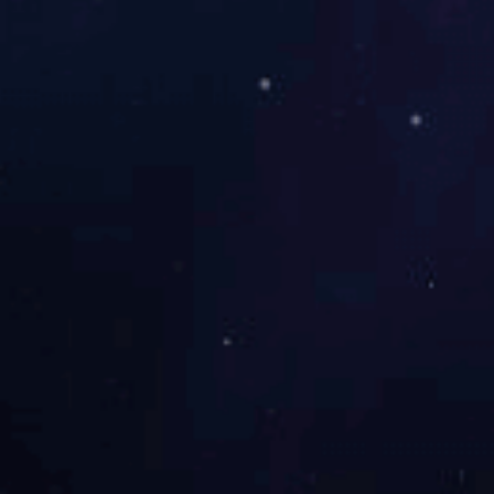
福建省十四届人
坚定信心乘势而上
云邢善萍林宝金崔永
发布时间：2024-0
江苏省十四届人
省十四届人大二次
委书记信长星主持
发布时间：2024-0
流标公告
谢坑三港头泡桐处置
次招标有效投标家
发布时间：2024-0
福建省十四届人
全面贯彻落实党的
张彦迟耀云邢善萍林
发布时间：2024-0