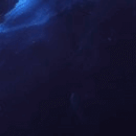
题教育）成果，建立健全以学铸魂、以学增智、以学正风、以学促干的长效机
起好步
步。2月20日，milan米兰官网_米兰(中国)主要负责人带队到丁家山采场
查组一行对矿山通风、排水、
。春节假期将至，必须以严抓不放的实际行动落实新部署新要求，推动新一
前签署国务院令，公布《中华人民共和国档案法实施条例》（以下简称《实
工作动员部署会