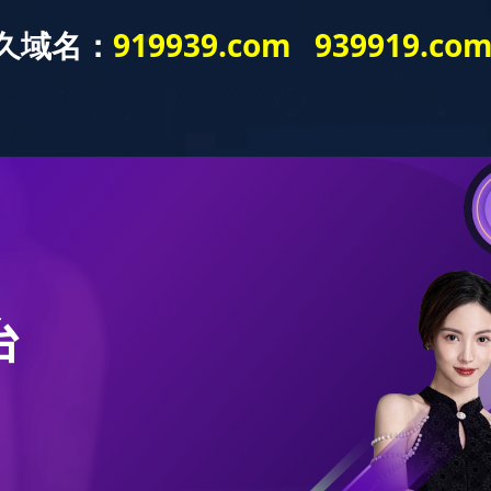
新闻资讯
绿色矿山
员工风采
资质荣誉
milan米兰官网_米兰
矿山实景
员工风采
媒体聚焦
(中国)新闻
行业新闻
技术交流
硕果累累
荣誉及图片
通知公告
公益形象
milan米兰官网_米兰
(中国)动态
学习贯彻二十大精神