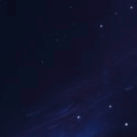
（2024年2月
制，推动广大党员
发布时间：2024-0
人勤春来早，奋
新春伊始，mila
调研矿山复工复产
发布时间：2024-0
中央纪委国家监
中央纪委国家监委
年作风建设实现良
发布时间：2024-0
《中华人民共和
李强签署国务院令
施条例》），自2
发布时间：2024-0
milan米兰官