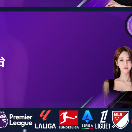
——《事业单位工作人员处分规定》
处分规定第一章总则 第一条为严明事业单位纪律规矩，规范事业单位工作人员行为
事业单位人事管理条例》，制定本规定。 第二条事业
3-25 点击次数：690
——《中国共产党纪律处分条例》
条例 （2003年12月23日中共中央政治局会议审议批准 2003年12月31日中共中
布）第一编 总则 第一章 总体要求和适用范
3-25 点击次数：700
网_米兰(中国)开展清除杂草美化环境志愿服务活动
an米兰官网_米兰(中国)环境，3月20日下午，milan米兰官网_米兰(中国)工会和机
活动。活动现场，志愿者们手里拿着锄头、铁锨、竹扫把等清理工具清理杂草，大家