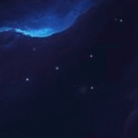
1月31日，mil
加强监管预防腐败
发布时间：2024-0
江苏省省十四届
来源：新华日报1
并讲话。大会由主
发布时间：2024-0
2024年江苏省
政府工作报告——
作，请予审议，并
发布时间：2024-0
江苏省政协十三
24日上午，省政
秘书长储永宏，省
发布时间：2024-0