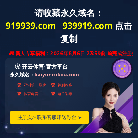
网站首页
关于milan米兰官网
新闻资讯
绿色
_米兰(中国)
milan米兰官网_米兰
milan米兰官网_米兰
矿山实
(中国)简介
领导信息
(中国)新闻
行业新闻
技术交
OA办公系统
荣誉及图片
组织架构
通知公告
公益形象
milan米兰官网_米兰
(中国)动态
学习贯彻二十大精神