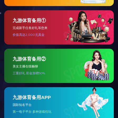
定办理。
六、纳税人申请
纳税人申请居
还需要提供以下
售合同、不动产
件。
七、纳税人享受
纳税人因新购
除、撤销或无效
法加收滞纳金。
（来源：福建税务