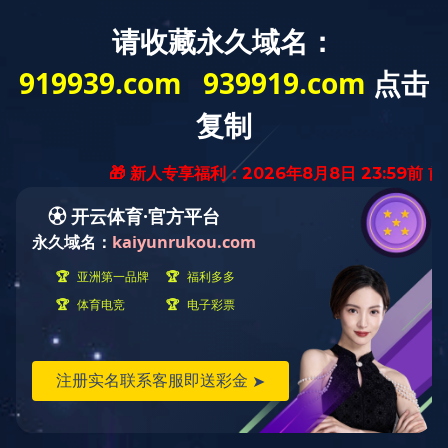
网站首页
关于milan米兰官网
新闻资讯
绿色
_米兰(中国)
milan米兰官网_米兰
milan米兰官网_米兰
矿山实
(中国)简介
领导信息
(中国)新闻
行业新闻
技术交
OA办公系统
荣誉及图片
组织架构
通知公告
公益形象
milan米兰官网_米兰
(中国)动态
学习贯彻二十大精神