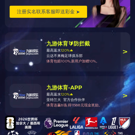
作
引领，积极
milan米兰官网_米兰(中国)
米兰(中国)领
动态
员工风采
milan米兰官
矿山实景
扎实开展党史
责分明，狠抓
技术交流
关服务质量，
要闻要论
情防控和安全
学习动态1
工作常态化工作
上级精神
网_米兰(中国)
量发展。
学习动态2
成绩已往矣，
联系milan米兰官网_米兰(中国)
(中国)mil
milan米兰官网_米兰(中国)
大党员干部职
地址：福建省三明市尤溪县梅仙镇