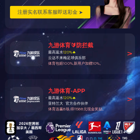
milan米兰官网_米兰(中国)
以高度的责任
全体职工团结协
动态
员工风采
先进集体的
矿山实景
员工
将继
续
不
技术交流
上，激扬
“事
要闻要论
milan米兰官网
学习动态1
上级精神
学习动态2
联系milan米兰官网_米兰(中国)
milan米兰官网_米兰(中国)
地址：福建省三明市尤溪县梅仙镇