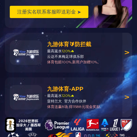
不理想
。为解
milan米兰官网_米兰(中国)
反复试验，经
中，多年来默
动态
员工风采
和良好的职业
改造过程比计划
矿山实景
技术交流
要闻要论
学习动态1
上级精神
学习动态2
联系milan米兰官网_米兰(中国)
milan米兰官网_米兰(中国)
地址：福建省三明市尤溪县梅仙镇