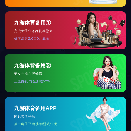
相关产品：
相关新闻：
平凡岗位上的不凡坚守（
“趣”运动 促融合 谋发展—
展村企共建系列文体活动
当好螺丝钉 走好奋斗路
普法宣传进家园 和谐矿
村企联动互学习 党建融
网站首页
|
关于milan米兰官网_米兰(中国)
|
Copyright ©/ milan米兰官网_米兰(
闽ICP备15007158号
Powered by
祥云平台
米兰体育
|
米兰官网入口_米兰（中国）
|
开云足球
|
多宝官方注册
|
米兰电竞（中
国）官方网站
|
乐动注册大厅
|
九游平台_九游（中国）一站式服务平台
|
开云体育
（中国）官方网站
|
星空电竞(XINGKONG ESPORTS)官方网站
|