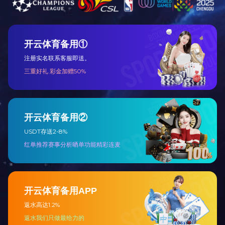
电话：0598-6263508
传真：0598-6263508
网站：
http://www.guiacinfadelmedicamento.com
邮箱：jindong6263508@163.com