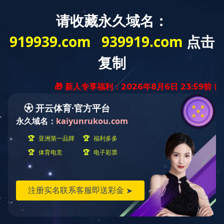
网站首页
关于milan米兰官网
新闻资讯
绿色
_米兰(中国)
milan米兰官网_米兰
milan米兰官网_米兰
矿山实
(中国)简介
领导信息
(中国)新闻
行业新闻
技术交
OA办公系统
荣誉及图片
组织架构
通知公告
公益形象
milan米兰官网_米兰
(中国)动态
学习贯彻二十大精神