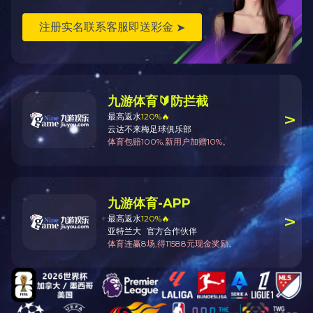
milan米兰官网_米兰(中国)
动态
员工风采
矿山实景
技术交流
要闻要论
相关标签：
矿山实景
学习动态1
上一篇：没有了
上级精神
下一篇：
浮选车间实景图
相关产品：
学习动态2
联系milan米兰官网_米兰(中国)
相关新闻：
milan米兰官网_米兰(中国)
“学条例、守党纪、强党性
地址：福建省三明市尤溪县梅仙镇