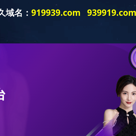
新闻资讯
绿色矿山
员工风采
资质荣誉
milan米兰官网_米兰
矿山实景
员工风采
媒体聚焦
(中国)新闻
行业新闻
技术交流
硕果累累
荣誉及图片
通知公告
公益形象
milan米兰官网_米兰
(中国)动态
学习贯彻二十大精神