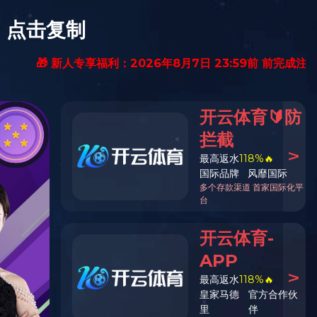
设为首页
|
网站地图
|
RSS
|
XML
|
党建工作
联系milan米兰官网
_米兰(中国)