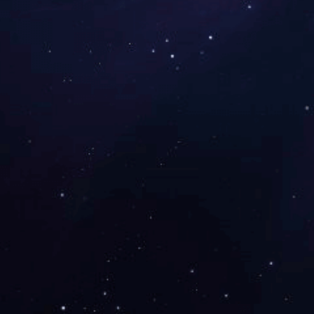
电话：0598-6263508
传真：0598-6263508
网站：
http://www.guiacinfadelmedicamento.com
邮箱：jindong6263508@163.com
相关标签：
上一篇：
国家矿山安
下一篇：
没有了
相关产品：
相关新闻：