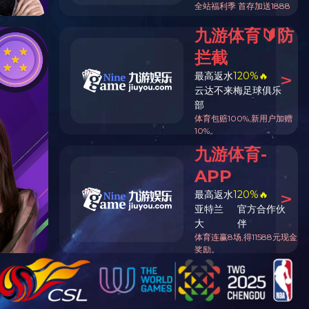
您的当前位置：
首 页
>>
新闻资讯
>>
milan米兰官网_米兰(中国)新闻
召开党总支（扩大）会议暨党建工作领导小组会议
_米兰(中国)党总支（扩大）会议暨党建工作领
贯彻中央八项规定精神学习教育的有关工
小组会议精神，研究部署在milan米兰官
育工作。milan米兰官网_米兰(中国)领
总经理刘海生主持会议。
官网_米兰(中国)当前及未来的重要政治任
持之以恒落实中央八项规定
精神
，为milan