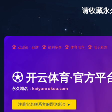
网站首页
关于milan米兰官网
_米兰(中国)
milan米兰官网_米兰
(中国)简介
领导信息
OA办公系统
组织架构