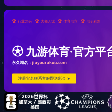
milan米兰官网_米兰
新闻中心
总支（扩大）会议暨党
milan米兰官网_米兰(中国)
mi
新闻
行业新闻
ht
荣誉及图片
3月
31
日
导小组会
通知公告
作会议精神
党建工作
网_米兰(
导班子、
学习贯彻二十大精神
会议明
公益形象
务。全体