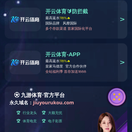
国家矿山安全监察局福建局调研
新闻中心
国)调研指导
milan米兰官网_米兰(中国)
新闻
行业新闻
http://ww
荣誉及图片
3月19日
通知公告
网_米兰(中国
党建工作
调研组一
了矿山六大系
学习贯彻二十大精神
了矿山的
开采
公益形象