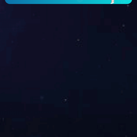
此次国家矿
产业发展提供了
兰官网_米兰(
施，加大科技投入
和产业政策支
肖芳
相关标签：
上一篇：
程知言到福建开展