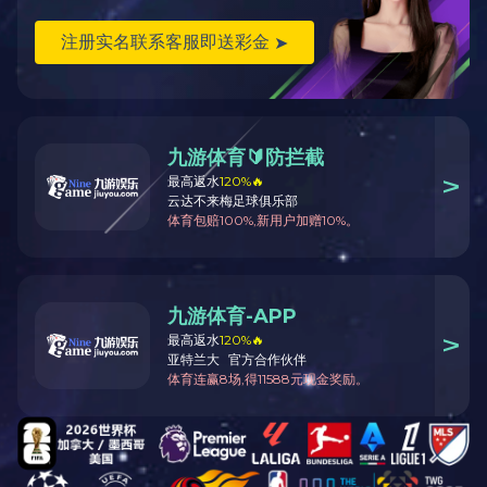
报及开发布局
milan米兰官网_米兰(中国)
项工作给予了
动态
员工风采
矿山实景
技术交流
要闻要论
学习动态1
上级精神
学习动态2
联系milan米兰官网_米兰(中国)
milan米兰官网_米兰(中国)
国)
milan米兰
地址：福建省三明市尤溪县梅仙镇