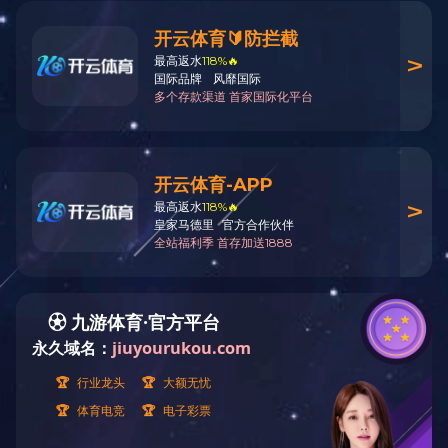
milan米兰官网_米兰(中国
新闻中心
milan米兰官网_米兰(中国)
新闻
行业新闻
http://ww
荣誉及图片
milan米兰官网
通知公告
采购
（以下简称：
兰官网_米兰(中国)
党建工作
1、项目编号：
FJYD
学习贯彻二十大精神
2、
招标内容及要求
公益形象