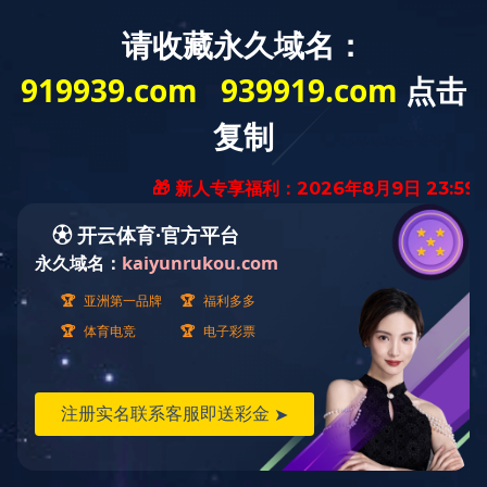
网站首页
关于milan米兰官网
新闻资讯
绿色
_米兰(中国)
milan米兰官网_米兰
milan米兰官网_米兰
矿山实
(中国)简介
领导信息
(中国)新闻
行业新闻
技术交
OA办公系统
荣誉及图片
组织架构
通知公告
公益形象
milan米兰官网_米兰
(中国)动态
学习贯彻二十大精神