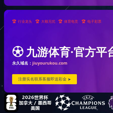
milan米兰官网_米兰
新闻中心
场转矿仓、地磅系统及
milan米兰官网_米兰(中国)
milan
新闻
行业新闻
ht
荣誉及图片
milan
通知公告
党建工作
mila
及附属项目
学习贯彻二十大精神
会评审，
现
一
、中标人
公益形象
中标人：福建