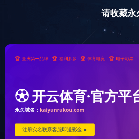
网站首页
关于milan米兰官网
_米兰(中国)
milan米兰官网_米兰
(中国)简介
领导信息
OA办公系统
组织架构