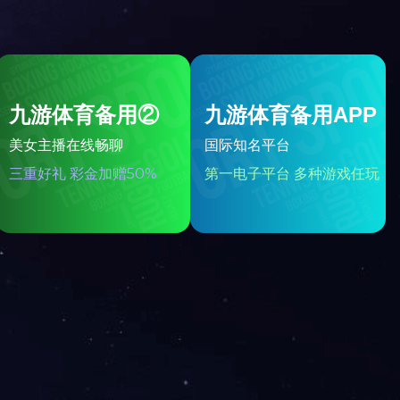
人对中标结果有异议或认为评标活动存在违
出或向有关部门反应。
亿达工程咨询有限milan米兰官网_米兰(中国)