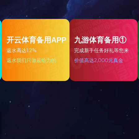
1958559元整。
员会成员名单及评标办法
周伟
（组长）、翁振斌、颜仁、黄春水、伍志元
综合评估法
果公示时间
:
20
25
年
0
2
月
10
日至
20
25
年
02
月
20
日。投标
或不公正、不公平行为的，可在公示期内向招标人提
招标代理机构：
福建省
期：
20
2
5
年
0
2
月
10
日
梅仙选厂原矿加矿工程项目中标公告
兰官网_米兰(中国)颚式破碎机采购招标公告