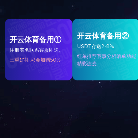
中标金额：
milan米兰官网_米兰(中国)
二、
评标委
动态
员工风采
专家评委：
矿山实景
评标办法
：
三
、中标结
法违规行为
技术交流
要闻要论
学习动态1
日
上级精神
学习动态2
相关标签：
联系milan米兰官网_米兰(中国)
上一篇：
2025年
下一篇：
milan米
milan米兰官网_米兰(中国)
地址：福建省三明市尤溪县梅仙镇