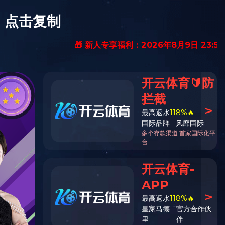
设为首页
|
网站地图
|
RSS
|
XML
|
党建工作
联系milan米兰官网
_米兰(中国)