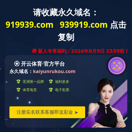
网站首页
关于milan米兰官网
新闻资讯
绿色
_米兰(中国)
milan米兰官网_米兰
milan米兰官网_米兰
矿山实
(中国)简介
领导信息
(中国)新闻
行业新闻
技术交
OA办公系统
荣誉及图片
组织架构
通知公告
公益形象
milan米兰官网_米兰
(中国)动态
学习贯彻二十大精神