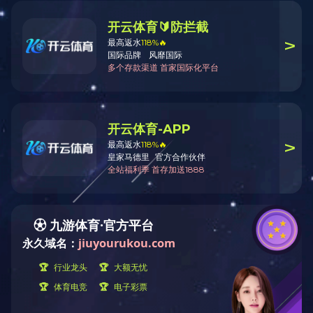
milan米兰官网_米兰(中国)
新闻中心
香milan米兰官网_米兰(中国)
milan米兰官网_米兰(中国)
milan
新闻
行业新闻
http://ww
荣誉及图片
milan米兰官网_米兰(中国
通知公告
党建工作
学习贯彻二十大精神
公益形象