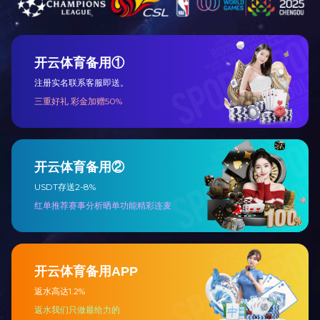
电话：0598-6263508
相关标签：
技术交流
传真：0598-6263508
网站：
上一篇：
milan米兰官网_米
http://www.guiacinfadelmedicamento.com
邮箱：jindong6263508@163.com
下一篇：
学习身边榜样丨用敬
相关产品：
相关新闻：
廉政警示教育周——《事
福建milan米兰官网_米
春晖拾趣 欢度“三八” —
生产的守护者 员工的贴心
一线绽芳华 ——“每月一