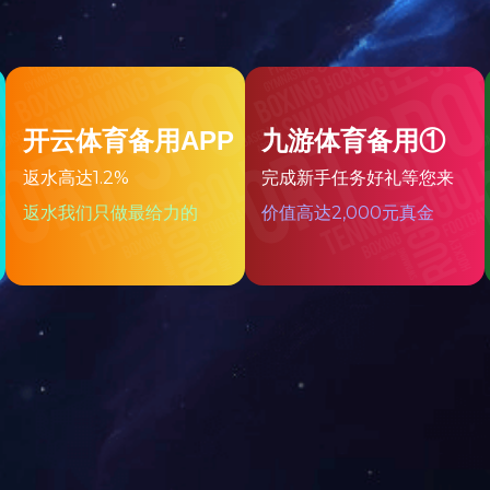
n米兰官网_米兰(中国)
兰官网_米兰(中国)milan米兰官网_米兰(中国)组织趣味活动--同心击鼓