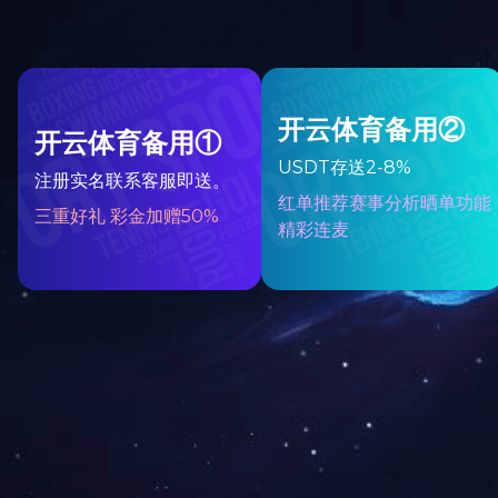
milan米兰官网_米兰(中国)
动态
员工风采
矿山实景
技术交流
要闻要论
学习动态1
上级精神
学习动态2
相关标签：
技术交流
联系milan米兰官网_米兰(中国)
上一篇：
书香mila
下一篇：
milan米
milan米兰官网_米兰(中国)
地址：福建省三明市尤溪县梅仙镇