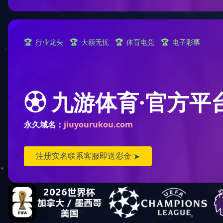
milan米兰官网_米兰
新闻中心
东局“中国梦 劳动美”
milan米兰官网_米兰(中国)
新闻
行业新闻
ht
荣誉及图片
milan米兰官网_
通知公告
党建工作
学习贯彻二十大精神
公益形象