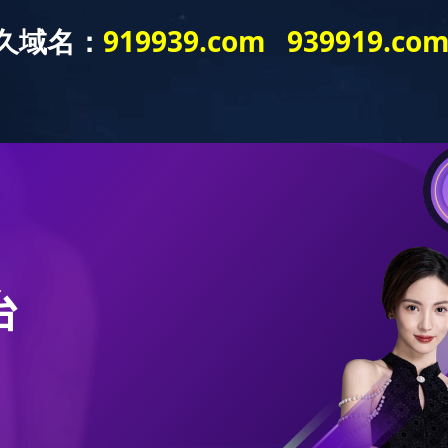
新闻资讯
绿色矿山
员工风采
资质荣誉
milan米兰官网_米兰
矿山实景
员工风采
媒体聚焦
(中国)新闻
行业新闻
技术交流
硕果累累
荣誉及图片
通知公告
公益形象
milan米兰官网_米兰
(中国)动态
学习贯彻二十大精神