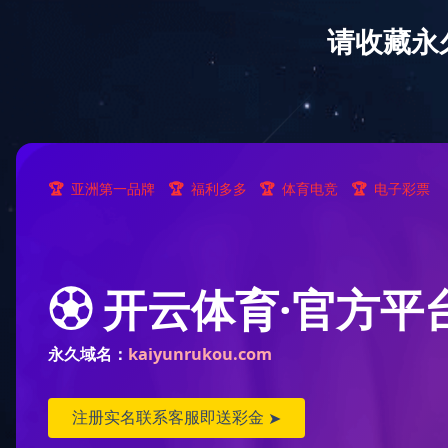
网站首页
关于milan米兰官网
_米兰(中国)
milan米兰官网_米兰
(中国)简介
领导信息
OA办公系统
组织架构