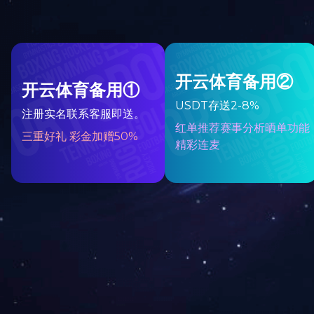
要聚
milan米兰官网_米兰(中国)
色环保先
动态
员工风采
顶层设计
矿山实景
面从严治
技术交流
要把
要闻要论
潮。把习
神深入人
学习动态1
国)
全体员
上级精神
milan米
学习动态2
联系milan米兰官网_米兰(中国)
milan米兰官网_米兰(中国)
地址：福建省三明市尤溪县梅仙镇