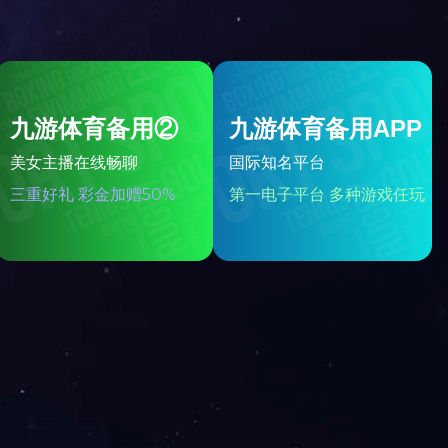
年目标；精心规划产业发展战略
，
巩固绿
，提升
“
低成本高质量
”
核心竞争力；强化
队伍，为企业发展提供人才支撑；深化全
。
神作为重大政治任务，迅速掀起学习热
联系起来，做到融会贯通学，推动两会精
话精神落地落实
，milan米兰官网_米兰(中
力以赴完成既定目标，以实际行动
推动
量发展
。
吴晓敏