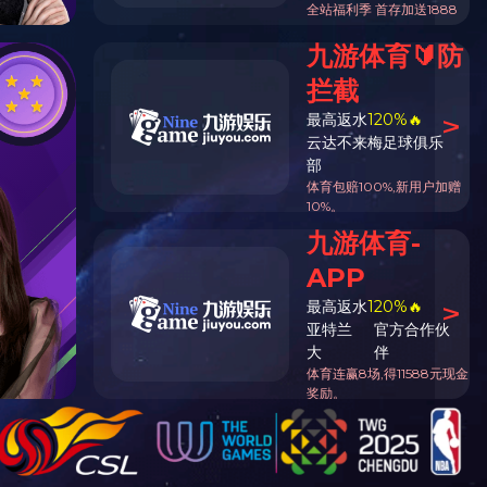
您的当前位置：
首 页
>>
新闻资讯
>>
milan米兰官网_米兰(中国)新闻
习习近平总书记参加江苏代表团审议时的重要讲话精神和全
米兰(中国)召开
党总支委员会
，传达学习习
的重要讲话和全国两会精神。
的政治考量、丰富内涵与实践要求，将思
刻认识
“
两个确立
”
的决定性意义，增强
“
四