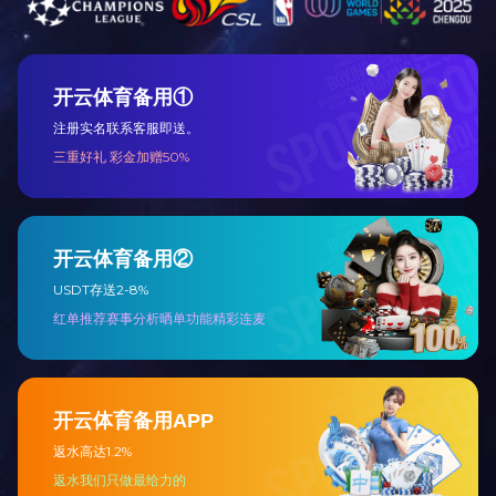
电话：0598-6263508
传真：0598-6263508
网站：
http://www.guiacinfadelmedicamento.com
邮箱：jindong6263508@163.com
相关标签：
上一篇：
当好螺丝钉 走好奋
下一篇：
春日踏青，绽放芳华—
相关产品：
相关新闻：
网站首页
|
关于milan米兰官网_米兰(中国)
|
Copyright ©/ milan米兰官网_米兰(
闽ICP备15007158号
Powered by
祥云平台
米兰体育
|
米兰官网入口_米兰（中国）
|
开云足球
|
多宝官方注册
|
米兰电竞（中
国）官方网站
|
乐动注册大厅
|
九游平台_九游（中国）一站式服务平台
|
开云体育