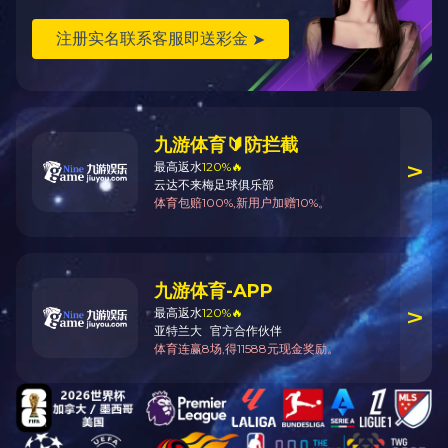
四、
主要标的信息
milan米兰官网_米兰(中国)
合同
动态
员工风采
项目名称
包号
矿山实景
技术交流
milan米兰官网
要闻要论
一
米兰(中国)颚
破碎机采购
学习动态1
五、评审专家名单
上级精神
卢新埜（组长）、
学习动态2
六、公告期限
自本公告发布之日
七、其它补充事宜
联系milan米兰官网_米兰(中国)
无
milan米兰官网_米兰(中国)
八、凡对本次公告
地址：福建省三明市尤溪县梅仙镇