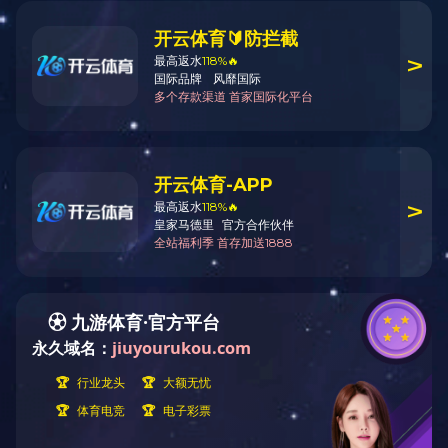
milan米兰官网_米兰(中国
新闻中心
milan米兰官网_米兰(中国)
新闻
行业新闻
http://ww
荣誉及图片
通知公告
一、项目编号：
FJY
二、项目名称：
mi
党建工作
三、中标信息
:
学习贯彻二十大精神
中标人名称：广东磊蒙
中标人地址：广州
公益形象
中标金额：
37800