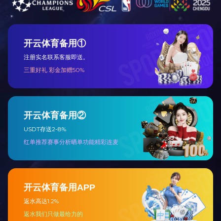
电话：0598-6263508
上一篇：
milan米兰官网
传真：0598-6263508
下一篇：
milan米兰官网
网站：
http://www.guiacinfadelmedicamento.com
邮箱：jindong6263508@163.com
相关产品：
相关新闻：
milan米兰官网_米兰(
（第一期）暨理论学习中
milan米兰官网_米兰(
milan米兰官网_米兰(
2024milan米兰官网
milan米兰官网_米兰(
（第二期）暨理论学习中
网站首页
|
关于milan米兰官网_米兰(中国)
|
Copyright ©/ milan米兰官网_米兰(