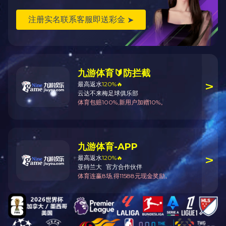
5
、变更内容：
milan米兰官网_米兰(中国)
原招标文件第五章
动态
员工风采
2-6、投标人基本账
注：
1.
投标人应附上中
矿山实景
现变更为：
技术交流
此条款无须提
要闻要论
6
、
其他内容不变
7、
本
更正内容
作为
学习动态1
国资阳光交易平台
上级精神
学习动态2
20
25
年
01
月
20
日
联系milan米兰官网_米兰(中国)
milan米兰官网_米兰(中国)
相关标签：
绿色矿山
地址：福建省三明市尤溪县梅仙镇